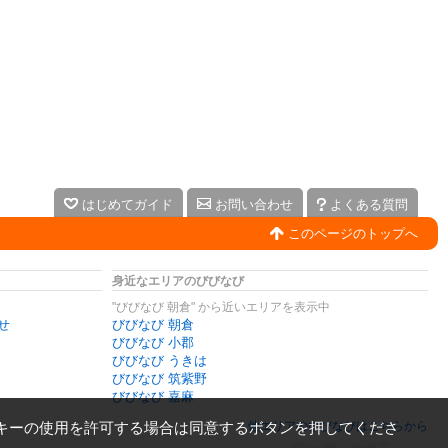
はじめてガイド
お問い合わせ
よくある質問
このページのトップへ
身近なエリアのびびなび
"びびなび 朝倉" から近いエリアを表示中
せ
びびなび 朝倉
びびなび 小郡
びびなび うきは
びびなび 筑紫野
びびなび 嘉麻
キーの使用を許可する場合は同意するボタンを押してくださ
他エリアのびびなびはこちらから