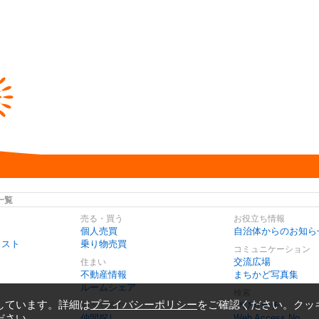
一覧
売る・買う
お役立ち情報
個人売買
自治体からのお知ら
リスト
乗り物売買
コミュニケーション
交流広場
住まい
不動産情報
まちかど写真集
ルームシェア
検索
しています。詳細は
プライバシーポリシー
をご確認ください。クッ
びびサーチ
会う・話す
ださい。
仲間探し
Web Access No.