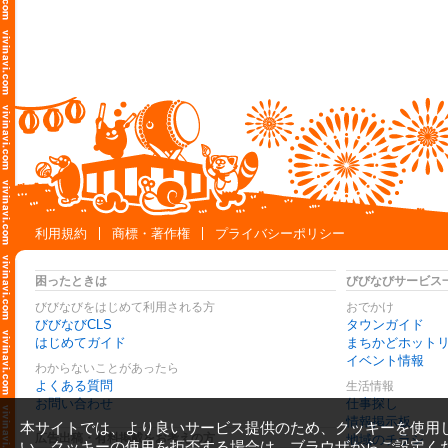
利用規約
商標・著作権
プライバシーポリシー
困ったときは
びびなびサービス
びびなびをはじめて利用される方
おでかけ
びびなびCLS
タウンガイド
はじめてガイド
まちかどホット
イベント情報
わからないことがあったら
よくある質問
生活情報
お問い合わせ
仕事探し
情報掲示板
本サイトでは、より良いサービス提供のため、クッキーを使用
広告出稿・有料掲載をお考えの方
地域のチラシ
い。クッキーの使用を拒否する場合は、ブラウザからご設定く